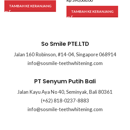
Rp
390,000.00
VIEW MORE
VIEW MORE
TAMBAH KE KERANJANG
TAMBAH KE KERANJANG
So Smile PTE.LTD
Jalan 160 Robinson, #14-04, Singapore 068914
info@sosmile-teethwhitening.com
PT Senyum Putih Bali
Jalan Kayu Aya No 40, Seminyak, Bali 80361
(+62) 818-0237-8883
info@sosmile-teethwhitening.com