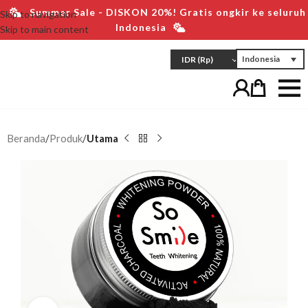
Summer Sale - DISKON 20%! Gratis ongkir ke seluruh
Skip to navigation
Indonesia
Skip to main content
Indonesia
IDR
(Rp)
Beranda
Produk
Utama