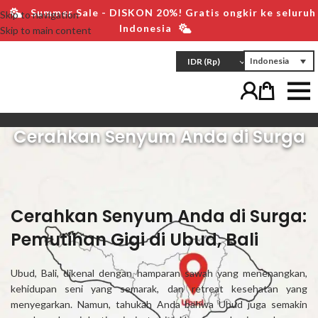
Summer Sale - DISKON 20%! Gratis ongkir ke seluruh
Skip to navigation
Indonesia
Skip to main content
Indonesia
IDR
(Rp)
Cerahkan Senyum Anda di Surga
Cerahkan Senyum Anda di Surga:
Pemutihan Gigi di Ubud, Bali
Ubud, Bali, dikenal dengan hamparan sawah yang menenangkan,
kehidupan seni yang semarak, dan retreat kesehatan yang
menyegarkan. Namun, tahukah Anda bahwa Ubud juga semakin